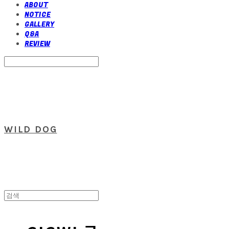
ABOUT
NOTICE
GALLERY
Q&A
REVIEW
Search
검색
Log In
로그인
Cart
장바구니
WILD DOG