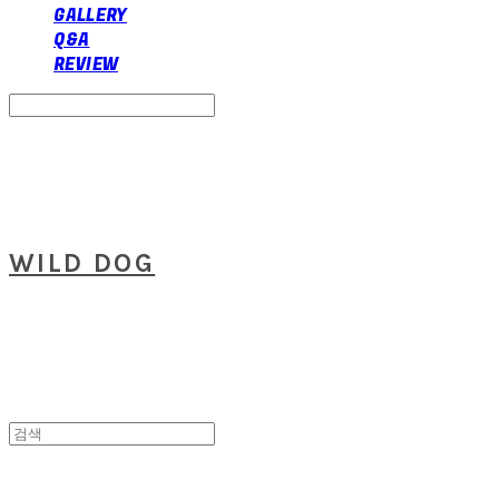
GALLERY
Q&A
REVIEW
Search
검색
Log In
로그인
Cart
장바구니
WILD DOG