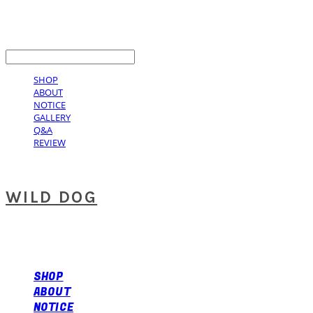
LOG IN
로그인
SHOP
ABOUT
NOTICE
GALLERY
Q&A
REVIEW
WILD DOG
SHOP
ABOUT
NOTICE