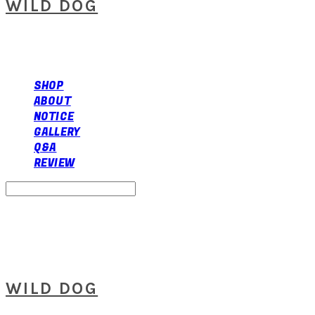
WILD DOG
SHOP
ABOUT
NOTICE
GALLERY
Q&A
REVIEW
Search
검색
Log In
로그인
Cart
장바구니
WILD DOG