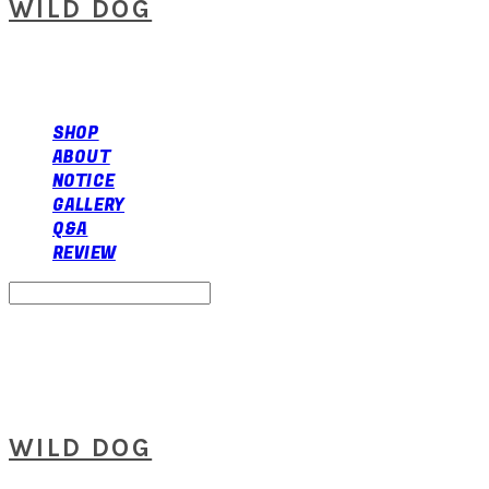
WILD DOG
SHOP
ABOUT
NOTICE
GALLERY
Q&A
REVIEW
Search
검색
Log In
로그인
Cart
장바구니
WILD DOG