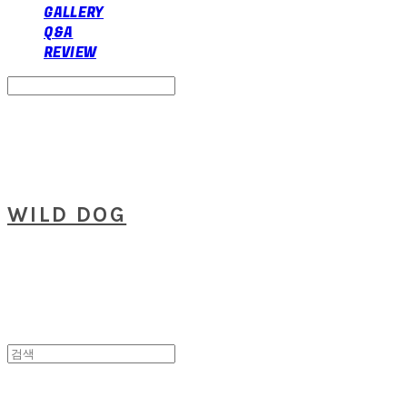
GALLERY
Q&A
REVIEW
Search
검색
Log In
로그인
Cart
장바구니
WILD DOG