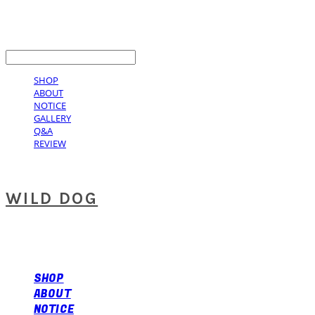
LOG IN
로그인
SHOP
ABOUT
NOTICE
GALLERY
Q&A
REVIEW
WILD DOG
SHOP
ABOUT
NOTICE