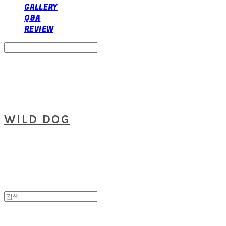
GALLERY
Q&A
REVIEW
Search
검색
Log In
로그인
Cart
장바구니
WILD DOG