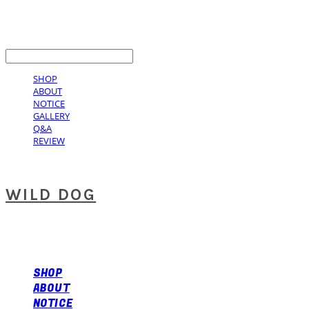
LOG IN
로그인
SHOP
ABOUT
NOTICE
GALLERY
Q&A
REVIEW
WILD DOG
SHOP
ABOUT
NOTICE