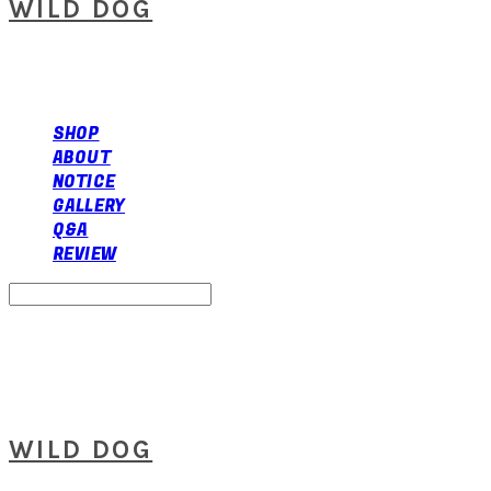
WILD DOG
SHOP
ABOUT
NOTICE
GALLERY
Q&A
REVIEW
Search
검색
Log In
로그인
Cart
장바구니
WILD DOG