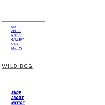
LOG IN
로그인
SHOP
ABOUT
NOTICE
GALLERY
Q&A
REVIEW
WILD DOG
SHOP
ABOUT
NOTICE