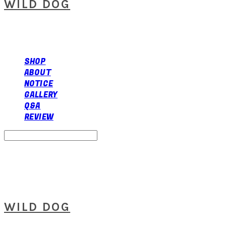
WILD DOG
SHOP
ABOUT
NOTICE
GALLERY
Q&A
REVIEW
Search
검색
Log In
로그인
Cart
장바구니
WILD DOG