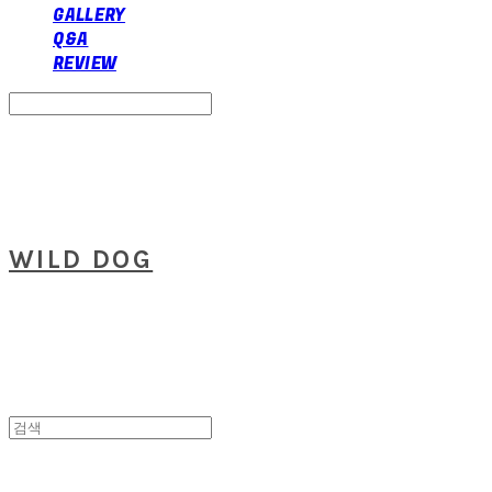
GALLERY
Q&A
REVIEW
Search
검색
Log In
로그인
Cart
장바구니
WILD DOG