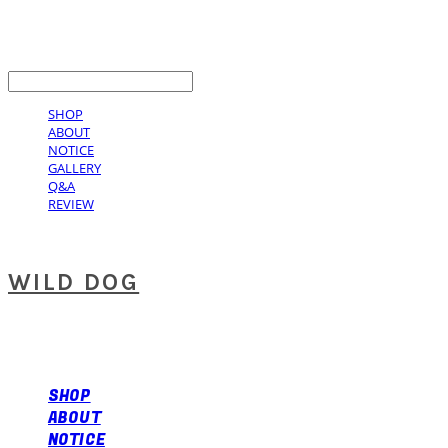
LOG IN
로그인
SHOP
ABOUT
NOTICE
GALLERY
Q&A
REVIEW
WILD DOG
SHOP
ABOUT
NOTICE