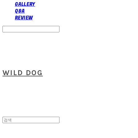
GALLERY
Q&A
REVIEW
Search
검색
Log In
로그인
Cart
장바구니
WILD DOG