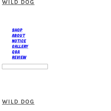
WILD DOG
SHOP
ABOUT
NOTICE
GALLERY
Q&A
REVIEW
Search
검색
Log In
로그인
Cart
장바구니
WILD DOG