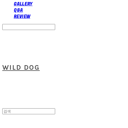
GALLERY
Q&A
REVIEW
Search
검색
Log In
로그인
Cart
장바구니
WILD DOG