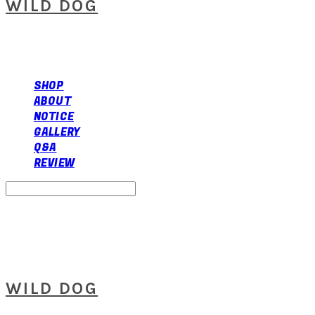
WILD DOG
SHOP
ABOUT
NOTICE
GALLERY
Q&A
REVIEW
Search
검색
Log In
로그인
Cart
장바구니
WILD DOG