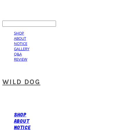
LOG IN
로그인
SHOP
ABOUT
NOTICE
GALLERY
Q&A
REVIEW
WILD DOG
SHOP
ABOUT
NOTICE