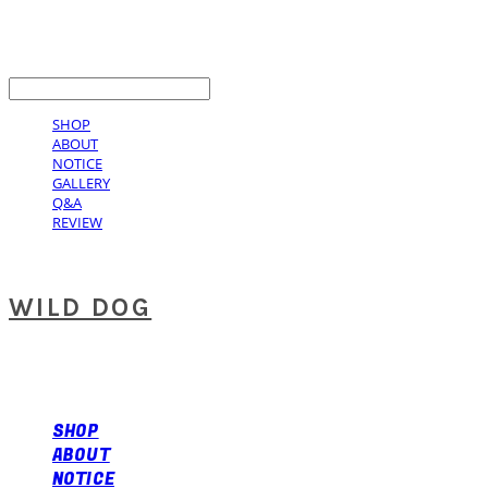
LOG IN
로그인
SHOP
ABOUT
NOTICE
GALLERY
Q&A
REVIEW
WILD DOG
SHOP
ABOUT
NOTICE