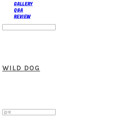
GALLERY
Q&A
REVIEW
Search
검색
Log In
로그인
Cart
장바구니
WILD DOG