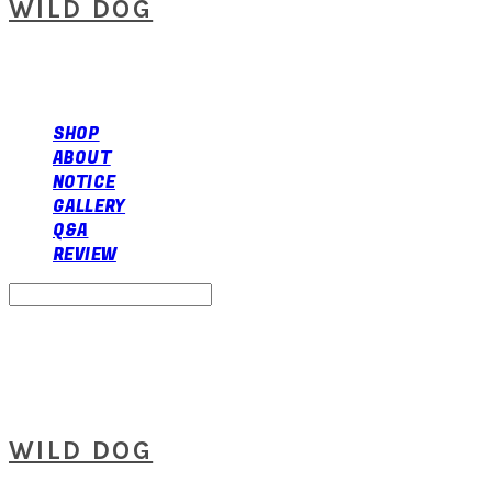
WILD DOG
SHOP
ABOUT
NOTICE
GALLERY
Q&A
REVIEW
Search
검색
Log In
로그인
Cart
장바구니
WILD DOG